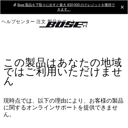
Skip
💰
Bose 製品を下取りに出すと最大 ¥30,000 のクレジットを獲得で
cl
きます。
to
Main
ヘルプセンター
注文
製品サポート
この製品はあなたの地域
ではご利用いただけませ
ん
現時点では、以下の理由により、お客様の製品
に関するオンラインサポートを提供できませ
ん。