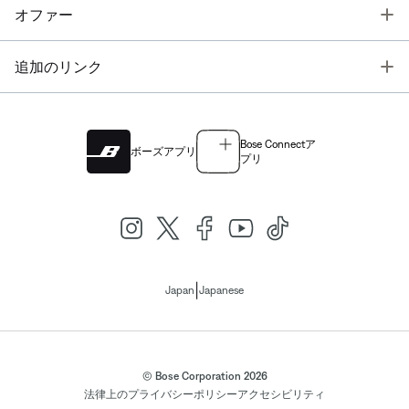
T
オファー
T
追加のリンク
Bose Connectア
ボーズアプリ
プリ
|
Japan
Japanese
© Bose Corporation 2026
法律上の
プライバシーポリシー
アクセシビリティ