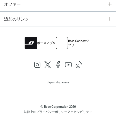
T
オファー
T
追加のリンク
Bose Connectア
ボーズアプリ
プリ
|
Japan
Japanese
© Bose Corporation 2026
法律上の
プライバシーポリシー
アクセシビリティ