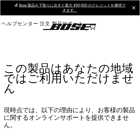
Skip
💰
Bose 製品を下取りに出すと最大 ¥30,000 のクレジットを獲得で
cl
きます。
to
Main
ヘルプセンター
注文
製品サポート
この製品はあなたの地域
ではご利用いただけませ
ん
現時点では、以下の理由により、お客様の製品
に関するオンラインサポートを提供できませ
ん。