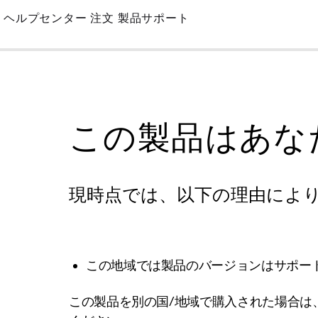
Skip
ヘルプセンター
注文
製品サポート
to
Main
この製品はあな
現時点では、以下の理由によ
この地域では製品のバージョンはサポー
この製品を別の国/地域で購入された場合は