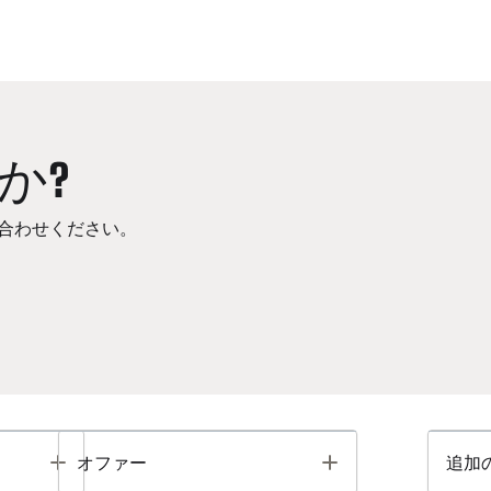
か?
合わせください。
Toggle
Toggle
オファー
追加