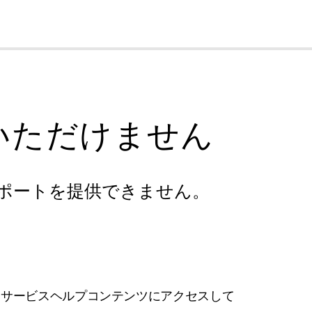
cl
いただけません
ポートを提供できません。
フサービスヘルプコンテンツにアクセスして