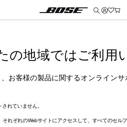
💰
Bose 製品を下取りに出すと最大 ¥30,000 のクレジットを獲得できます。
たの地域ではご利用
り、お客様の製品に関するオンラインサ
トされていません。
、それぞれのWebサイトにアクセスして、すべてのセル