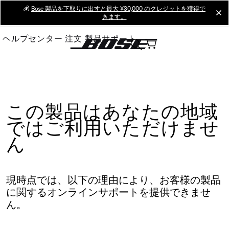
Skip
💰
Bose 製品を下取りに出すと最大 ¥30,000 のクレジットを獲得で
cl
きます。
to
Main
ヘルプセンター
注文
製品サポート
この製品はあなたの地域
ではご利用いただけませ
ん
現時点では、以下の理由により、お客様の製品
に関するオンラインサポートを提供できませ
ん。