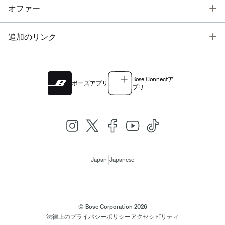
T
オファー
T
追加のリンク
Bose Connectア
ボーズアプリ
プリ
|
Japan
Japanese
© Bose Corporation 2026
法律上の
プライバシーポリシー
アクセシビリティ