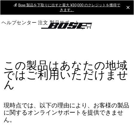
Skip
💰
Bose 製品を下取りに出すと最大 ¥30,000 のクレジットを獲得で
cl
きます。
to
Main
ヘルプセンター
注文
製品サポート
この製品はあなたの地域
ではご利用いただけませ
ん
現時点では、以下の理由により、お客様の製品
に関するオンラインサポートを提供できませ
ん。