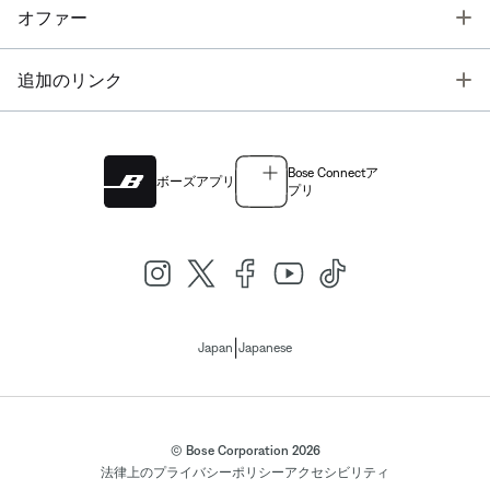
T
オファー
T
追加のリンク
Bose Connectア
ボーズアプリ
プリ
|
Japan
Japanese
© Bose Corporation 2026
法律上の
プライバシーポリシー
アクセシビリティ