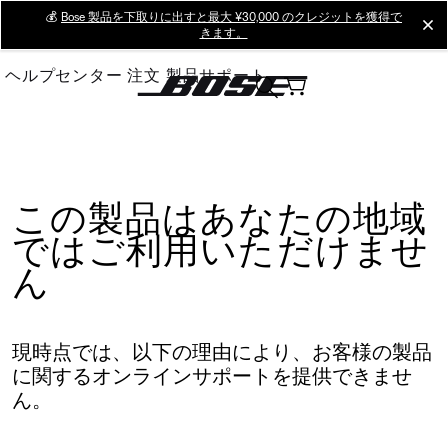
Skip
💰
Bose 製品を下取りに出すと最大 ¥30,000 のクレジットを獲得で
cl
きます。
to
Main
ヘルプセンター
注文
製品サポート
この製品はあなたの地域
ではご利用いただけませ
ん
現時点では、以下の理由により、お客様の製品
に関するオンラインサポートを提供できませ
ん。