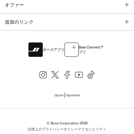
T
オファー
T
追加のリンク
Bose Connectア
ボーズアプリ
プリ
|
Japan
Japanese
© Bose Corporation 2026
法律上の
プライバシーポリシー
アクセシビリティ