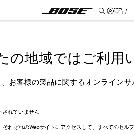
💰
Bose 製品を下取りに出すと最大 ¥30,000 のクレジットを獲得できます。
たの地域ではご利用
り、お客様の製品に関するオンラインサ
トされていません。
、それぞれのWebサイトにアクセスして、すべてのセル