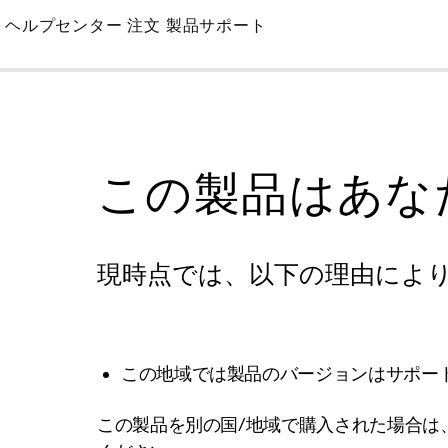
Skip
ヘルプセンター
注文
製品サポート
to
Main
この製品はあな
現時点では、以下の理由によ
この地域では製品のバージョンはサポー
この製品を別の国/地域で購入された場合は