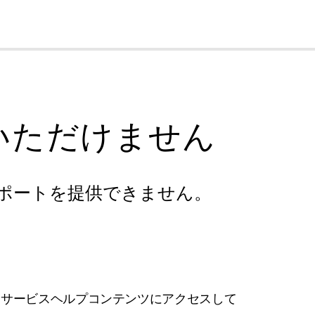
cl
いただけません
ポートを提供できません。
フサービスヘルプコンテンツにアクセスして