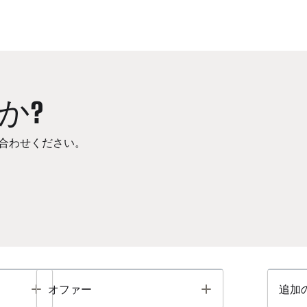
か?
合わせください。
Toggle
Toggle
オファー
追加