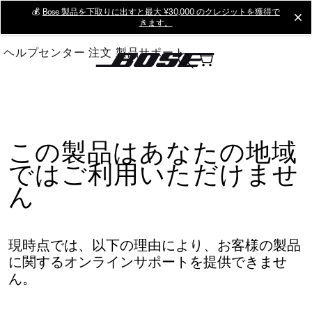
Skip
💰
Bose 製品を下取りに出すと最大 ¥30,000 のクレジットを獲得で
cl
きます。
to
Main
ヘルプセンター
注文
製品サポート
この製品はあなたの地域
ではご利用いただけませ
ん
現時点では、以下の理由により、お客様の製品
に関するオンラインサポートを提供できませ
ん。