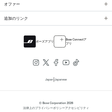
T
オファー
T
追加のリンク
Bose Connectア
ボーズアプリ
プリ
|
Japan
Japanese
© Bose Corporation 2026
法律上の
プライバシーポリシー
アクセシビリティ