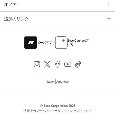
T
オファー
T
追加のリンク
Bose Connectア
ボーズアプリ
プリ
|
Japan
Japanese
© Bose Corporation 2026
法律上の
プライバシーポリシー
アクセシビリティ