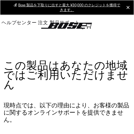
Skip
💰
Bose 製品を下取りに出すと最大 ¥30,000 のクレジットを獲得で
cl
きます。
to
Main
ヘルプセンター
注文
製品サポート
この製品はあなたの地域
ではご利用いただけませ
ん
現時点では、以下の理由により、お客様の製品
に関するオンラインサポートを提供できませ
ん。