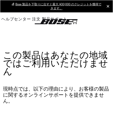
Skip
💰
Bose 製品を下取りに出すと最大 ¥30,000 のクレジットを獲得で
cl
きます。
to
Main
ヘルプセンター
注文
製品サポート
この製品はあなたの地域
ではご利用いただけませ
ん
現時点では、以下の理由により、お客様の製品
に関するオンラインサポートを提供できませ
ん。