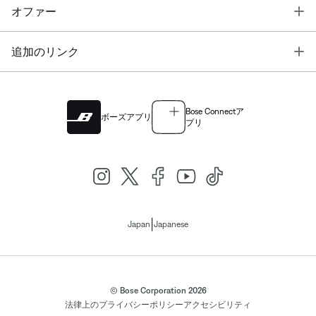
T
オファー
T
追加のリンク
Bose Connectア
ボーズアプリ
プリ
|
Japan
Japanese
© Bose Corporation 2026
法律上の
プライバシーポリシー
アクセシビリティ