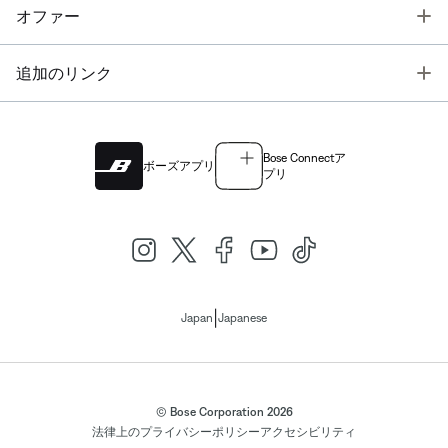
T
オファー
T
追加のリンク
Bose Connectア
ボーズアプリ
プリ
|
Japan
Japanese
© Bose Corporation 2026
法律上の
プライバシーポリシー
アクセシビリティ