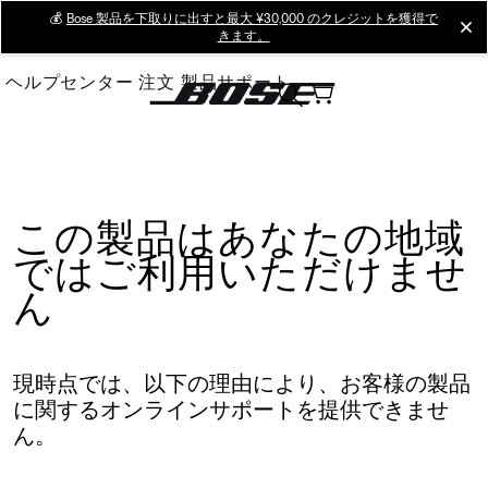
Skip
💰
Bose 製品を下取りに出すと最大 ¥30,000 のクレジットを獲得で
cl
きます。
to
Main
ヘルプセンター
注文
製品サポート
この製品はあなたの地域
ではご利用いただけませ
ん
現時点では、以下の理由により、お客様の製品
に関するオンラインサポートを提供できませ
ん。