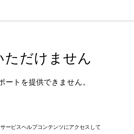
cl
いただけません
ポートを提供できません。
フサービスヘルプコンテンツにアクセスして