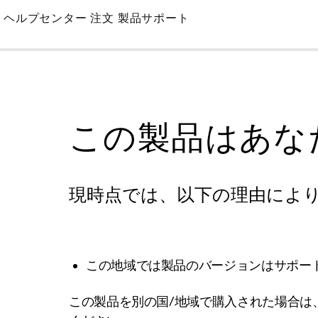
Skip
ヘルプセンター
注文
製品サポート
to
Main
この製品はあな
現時点では、以下の理由によ
この地域では製品のバージョンはサポー
この製品を別の国/地域で購入された場合は