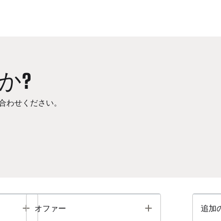
か?
合わせください。
Toggle
Toggle
オファー
追加