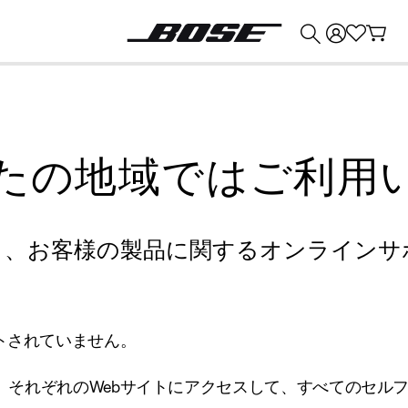
💰
Bose 製品を下取りに出すと最大 ¥30,000 のクレジットを獲得できます。
たの地域ではご利用
り、お客様の製品に関するオンラインサ
トされていません。
、それぞれのWebサイトにアクセスして、すべてのセル