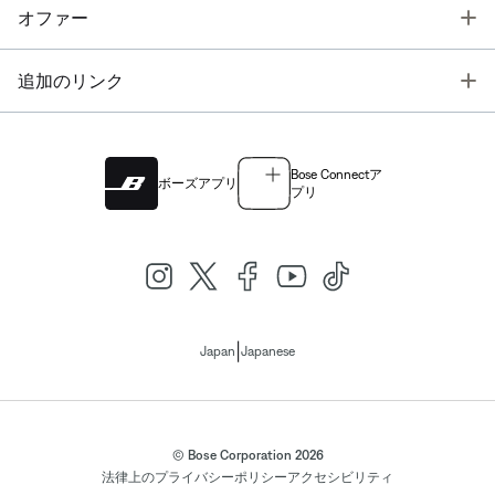
T
オファー
T
追加のリンク
Bose Connectア
ボーズアプリ
プリ
|
Japan
Japanese
© Bose Corporation 2026
法律上の
プライバシーポリシー
アクセシビリティ