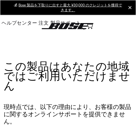
Skip
💰
Bose 製品を下取りに出すと最大 ¥30,000 のクレジットを獲得で
cl
きます。
to
Main
ヘルプセンター
注文
製品サポート
この製品はあなたの地域
ではご利用いただけませ
ん
現時点では、以下の理由により、お客様の製品
に関するオンラインサポートを提供できませ
ん。