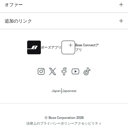
T
オファー
T
追加のリンク
Bose Connectア
ボーズアプリ
プリ
|
Japan
Japanese
© Bose Corporation 2026
法律上の
プライバシーポリシー
アクセシビリティ