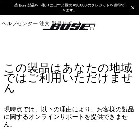
Skip
💰
Bose 製品を下取りに出すと最大 ¥30,000 のクレジットを獲得で
cl
きます。
to
Main
ヘルプセンター
注文
製品サポート
この製品はあなたの地域
ではご利用いただけませ
ん
現時点では、以下の理由により、お客様の製品
に関するオンラインサポートを提供できませ
ん。