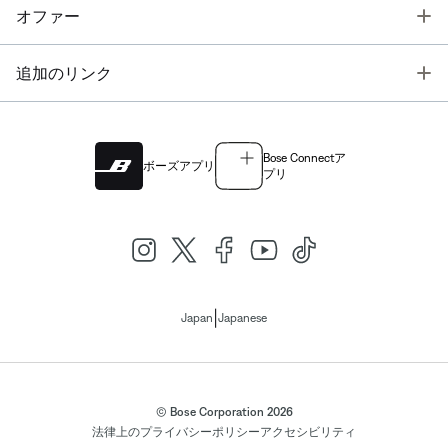
T
オファー
T
追加のリンク
Bose Connectア
ボーズアプリ
プリ
|
Japan
Japanese
© Bose Corporation 2026
法律上の
プライバシーポリシー
アクセシビリティ