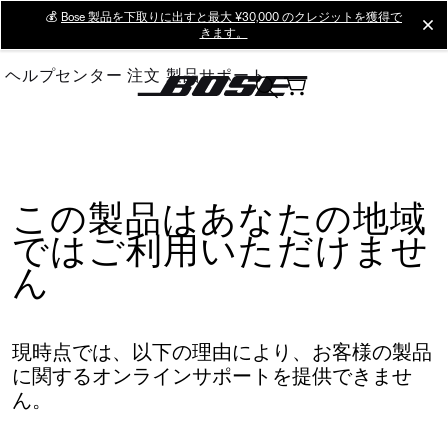
Skip
💰
Bose 製品を下取りに出すと最大 ¥30,000 のクレジットを獲得で
cl
きます。
to
Main
ヘルプセンター
注文
製品サポート
この製品はあなたの地域
ではご利用いただけませ
ん
現時点では、以下の理由により、お客様の製品
に関するオンラインサポートを提供できませ
ん。