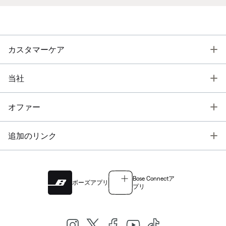
T
カスタマーケア
T
当社
T
オファー
T
追加のリンク
Bose Connectア
ボーズアプリ
プリ