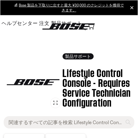
Skip
💰
Bose 製品を下取りに出すと最大 ¥30,000 のクレジットを獲得で
cl
きます。
to
Main
ヘルプセンター
注文
製品サポート
製品サポート
Lifestyle Control
Console - Requires
Service Technician
Configuration