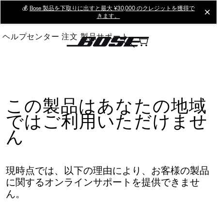
Skip
💰
Bose 製品を下取りに出すと最大 ¥30,000 のクレジットを獲得で
cl
きます。
to
Main
ヘルプセンター
注文
製品サポート
この製品はあなたの地域
ではご利用いただけませ
ん
現時点では、以下の理由により、お客様の製品
に関するオンラインサポートを提供できませ
ん。