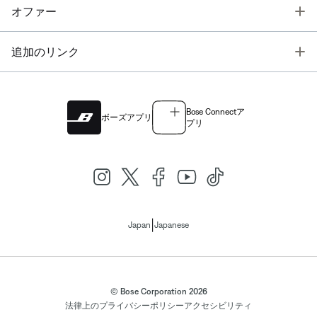
T
オファー
T
追加のリンク
Bose Connectア
ボーズアプリ
プリ
|
Japan
Japanese
© Bose Corporation 2026
法律上の
プライバシーポリシー
アクセシビリティ