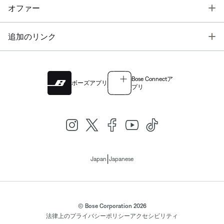
T
オファー
T
追加のリンク
Bose Connectア
ボーズアプリ
プリ
|
Japan
Japanese
© Bose Corporation 2026
法律上の
プライバシーポリシー
アクセシビリティ