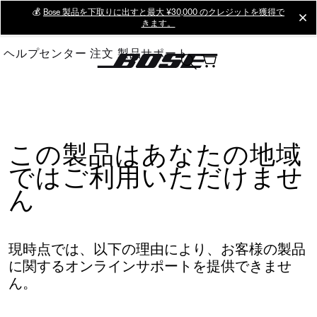
Skip
💰
Bose 製品を下取りに出すと最大 ¥30,000 のクレジットを獲得で
cl
きます。
to
Main
ヘルプセンター
注文
製品サポート
この製品はあなたの地域
ではご利用いただけませ
ん
現時点では、以下の理由により、お客様の製品
に関するオンラインサポートを提供できませ
ん。