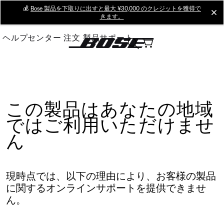
Skip
💰
Bose 製品を下取りに出すと最大 ¥30,000 のクレジットを獲得で
cl
きます。
to
Main
ヘルプセンター
注文
製品サポート
この製品はあなたの地域
ではご利用いただけませ
ん
現時点では、以下の理由により、お客様の製品
に関するオンラインサポートを提供できませ
ん。