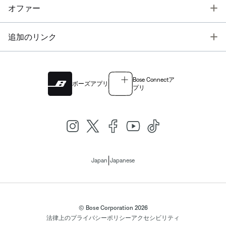
T
オファー
T
追加のリンク
Bose Connectア
ボーズアプリ
プリ
|
Japan
Japanese
© Bose Corporation 2026
法律上の
プライバシーポリシー
アクセシビリティ