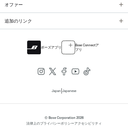
T
オファー
T
追加のリンク
Bose Connectア
ボーズアプリ
プリ
|
Japan
Japanese
© Bose Corporation 2026
法律上の
プライバシーポリシー
アクセシビリティ