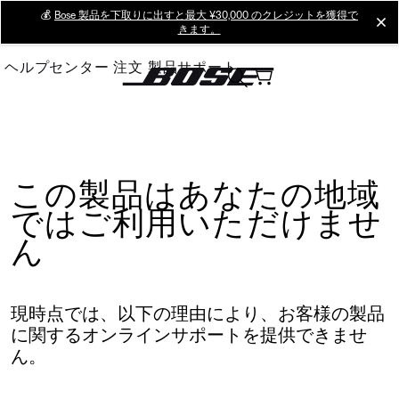
Skip
💰
Bose 製品を下取りに出すと最大 ¥30,000 のクレジットを獲得で
cl
きます。
to
Main
ヘルプセンター
注文
製品サポート
この製品はあなたの地域
ではご利用いただけませ
ん
現時点では、以下の理由により、お客様の製品
に関するオンラインサポートを提供できませ
ん。