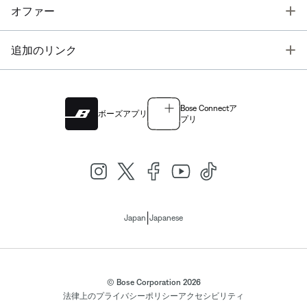
T
オファー
T
追加のリンク
Bose Connectア
ボーズアプリ
プリ
|
Japan
Japanese
© Bose Corporation 2026
法律上の
プライバシーポリシー
アクセシビリティ