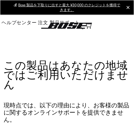
Skip
💰
Bose 製品を下取りに出すと最大 ¥30,000 のクレジットを獲得で
cl
きます。
to
Main
ヘルプセンター
注文
製品サポート
この製品はあなたの地域
ではご利用いただけませ
ん
現時点では、以下の理由により、お客様の製品
に関するオンラインサポートを提供できませ
ん。