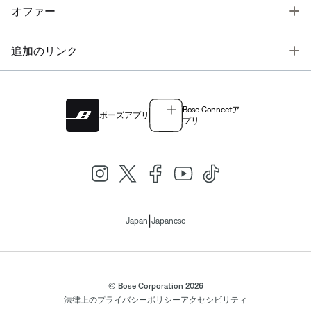
T
オファー
T
追加のリンク
Bose Connectア
ボーズアプリ
プリ
|
Japan
Japanese
© Bose Corporation 2026
法律上の
プライバシーポリシー
アクセシビリティ