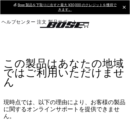
Skip
💰
Bose 製品を下取りに出すと最大 ¥30,000 のクレジットを獲得で
cl
きます。
to
Main
ヘルプセンター
注文
製品サポート
この製品はあなたの地域
ではご利用いただけませ
ん
現時点では、以下の理由により、お客様の製品
に関するオンラインサポートを提供できませ
ん。