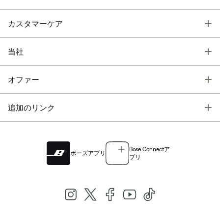
T
カスタマーケア
T
当社
T
オファー
T
追加のリンク
Bose Connectア
ボーズアプリ
プリ