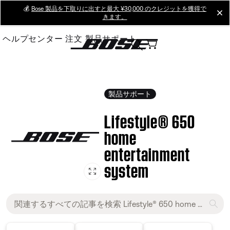
Skip
💰
Bose 製品を下取りに出すと最大 ¥30,000 のクレジットを獲得で
cl
きます。
to
Main
ヘルプセンター
注文
製品サポート
製品サポート
Lifestyle® 650
home
entertainment
system