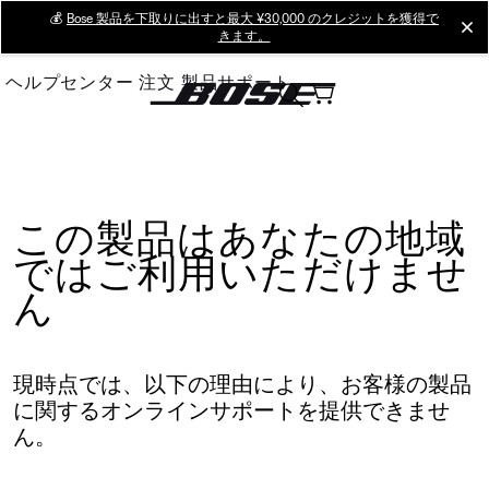
Skip
💰
Bose 製品を下取りに出すと最大 ¥30,000 のクレジットを獲得で
cl
きます。
to
Main
ヘルプセンター
注文
製品サポート
この製品はあなたの地域
ではご利用いただけませ
ん
現時点では、以下の理由により、お客様の製品
に関するオンラインサポートを提供できませ
ん。