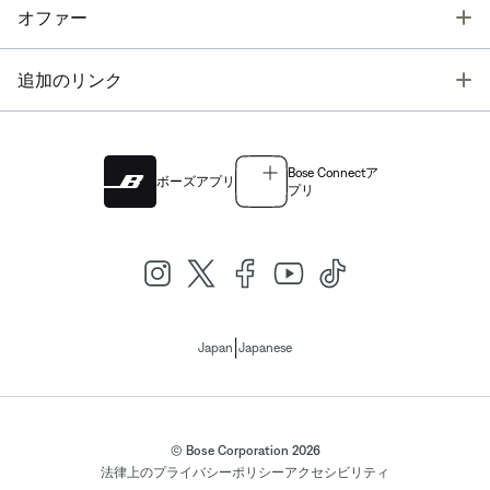
T
オファー
T
追加のリンク
Bose Connectア
ボーズアプリ
プリ
|
Japan
Japanese
© Bose Corporation 2026
法律上の
プライバシーポリシー
アクセシビリティ