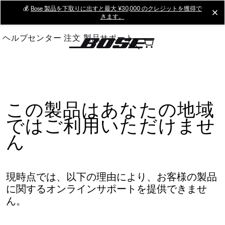
Skip
💰
Bose 製品を下取りに出すと最大 ¥30,000 のクレジットを獲得で
cl
きます。
to
Main
ヘルプセンター
注文
製品サポート
この製品はあなたの地域
ではご利用いただけませ
ん
現時点では、以下の理由により、お客様の製品
に関するオンラインサポートを提供できませ
ん。