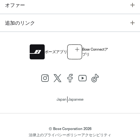
T
オファー
T
追加のリンク
Bose Connectア
ボーズアプリ
プリ
|
Japan
Japanese
© Bose Corporation 2026
法律上の
プライバシーポリシー
アクセシビリティ