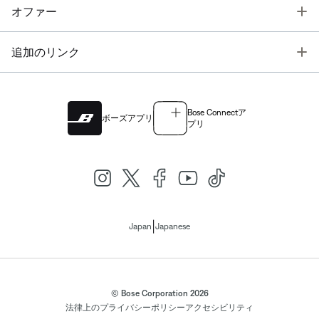
T
オファー
T
追加のリンク
Bose Connectア
ボーズアプリ
プリ
|
Japan
Japanese
© Bose Corporation 2026
法律上の
プライバシーポリシー
アクセシビリティ