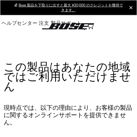
Skip
💰
Bose 製品を下取りに出すと最大 ¥30,000 のクレジットを獲得で
cl
きます。
to
Main
ヘルプセンター
注文
製品サポート
この製品はあなたの地域
ではご利用いただけませ
ん
現時点では、以下の理由により、お客様の製品
に関するオンラインサポートを提供できませ
ん。