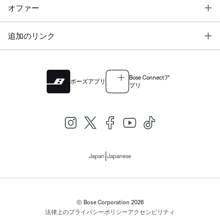
T
オファー
T
追加のリンク
Bose Connectア
ボーズアプリ
プリ
|
Japan
Japanese
© Bose Corporation 2026
法律上の
プライバシーポリシー
アクセシビリティ