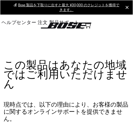
Skip
💰
Bose 製品を下取りに出すと最大 ¥30,000 のクレジットを獲得で
cl
きます。
to
Main
ヘルプセンター
注文
製品サポート
この製品はあなたの地域
ではご利用いただけませ
ん
現時点では、以下の理由により、お客様の製品
に関するオンラインサポートを提供できませ
ん。