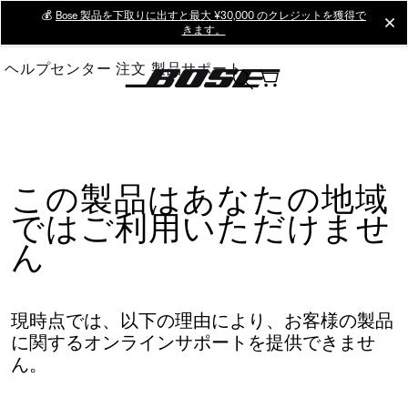
Skip
💰
Bose 製品を下取りに出すと最大 ¥30,000 のクレジットを獲得で
cl
きます。
to
Main
ヘルプセンター
注文
製品サポート
この製品はあなたの地域
ではご利用いただけませ
ん
現時点では、以下の理由により、お客様の製品
に関するオンラインサポートを提供できませ
ん。