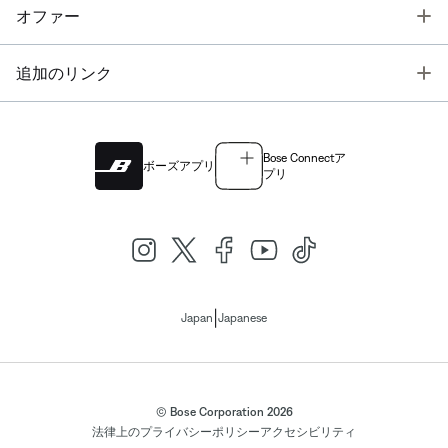
T
オファー
T
追加のリンク
Bose Connectア
ボーズアプリ
プリ
|
Japan
Japanese
© Bose Corporation 2026
法律上の
プライバシーポリシー
アクセシビリティ