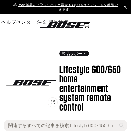
Skip
💰
Bose 製品を下取りに出すと最大 ¥30,000 のクレジットを獲得で
cl
きます。
to
Main
ヘルプセンター
注文
製品サポート
製品サポート
Lifestyle 600/650
home
entertainment
system remote
control