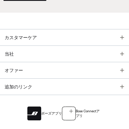
T
カスタマーケア
T
当社
T
オファー
T
追加のリンク
Bose Connectア
ボーズアプリ
プリ