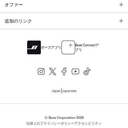
T
オファー
T
追加のリンク
Bose Connectア
ボーズアプリ
プリ
|
Japan
Japanese
© Bose Corporation 2026
法律上の
プライバシーポリシー
アクセシビリティ