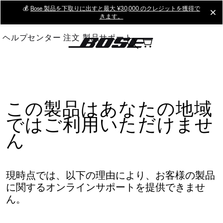
Skip
💰
Bose 製品を下取りに出すと最大 ¥30,000 のクレジットを獲得で
cl
きます。
to
Main
ヘルプセンター
注文
製品サポート
この製品はあなたの地域
ではご利用いただけませ
ん
現時点では、以下の理由により、お客様の製品
に関するオンラインサポートを提供できませ
ん。