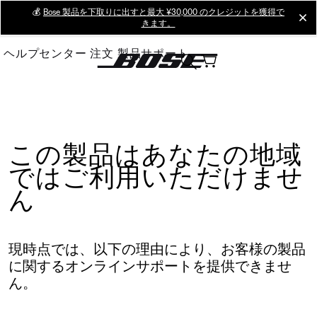
Skip
💰
Bose 製品を下取りに出すと最大 ¥30,000 のクレジットを獲得で
cl
きます。
to
Main
ヘルプセンター
注文
製品サポート
この製品はあなたの地域
ではご利用いただけませ
ん
現時点では、以下の理由により、お客様の製品
に関するオンラインサポートを提供できませ
ん。