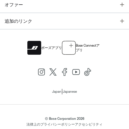
T
オファー
T
追加のリンク
Bose Connectア
ボーズアプリ
プリ
|
Japan
Japanese
© Bose Corporation 2026
法律上の
プライバシーポリシー
アクセシビリティ