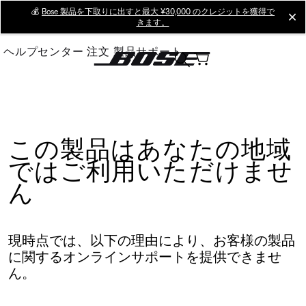
Skip
💰
Bose 製品を下取りに出すと最大 ¥30,000 のクレジットを獲得で
cl
きます。
to
Main
ヘルプセンター
注文
製品サポート
この製品はあなたの地域
ではご利用いただけませ
ん
現時点では、以下の理由により、お客様の製品
に関するオンラインサポートを提供できませ
ん。