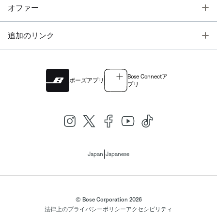
T
オファー
T
追加のリンク
Bose Connectア
ボーズアプリ
プリ
|
Japan
Japanese
© Bose Corporation 2026
法律上の
プライバシーポリシー
アクセシビリティ