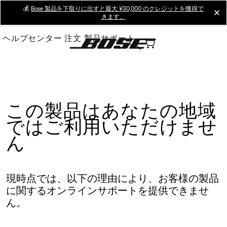
Skip
💰
Bose 製品を下取りに出すと最大 ¥30,000 のクレジットを獲得で
cl
きます。
to
Main
ヘルプセンター
注文
製品サポート
この製品はあなたの地域
ではご利用いただけませ
ん
現時点では、以下の理由により、お客様の製品
に関するオンラインサポートを提供できませ
ん。