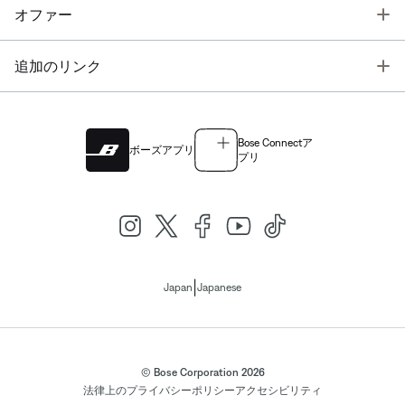
T
オファー
T
追加のリンク
Bose Connectア
ボーズアプリ
プリ
|
Japan
Japanese
© Bose Corporation 2026
法律上の
プライバシーポリシー
アクセシビリティ