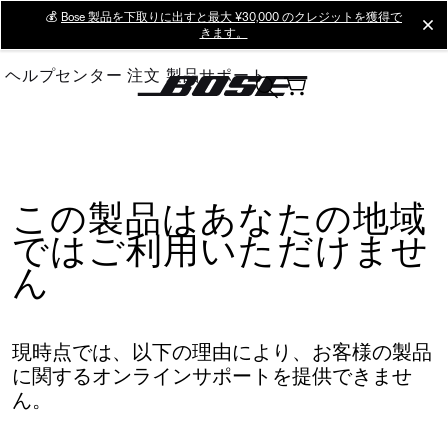
Skip
💰
Bose 製品を下取りに出すと最大 ¥30,000 のクレジットを獲得で
cl
きます。
to
Main
ヘルプセンター
注文
製品サポート
この製品はあなたの地域
ではご利用いただけませ
ん
現時点では、以下の理由により、お客様の製品
に関するオンラインサポートを提供できませ
ん。