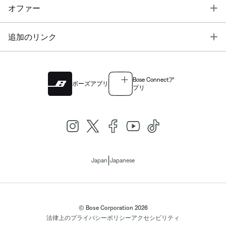
T
オファー
T
追加のリンク
Bose Connectア
ボーズアプリ
プリ
|
Japan
Japanese
© Bose Corporation 2026
法律上の
プライバシーポリシー
アクセシビリティ