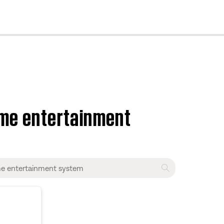
cl
home entertainment