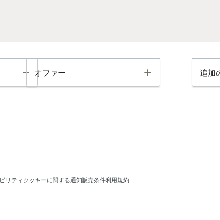
Toggle
Toggle
オファー
追加
ビリティ
クッキーに関する通知
販売条件
利用規約