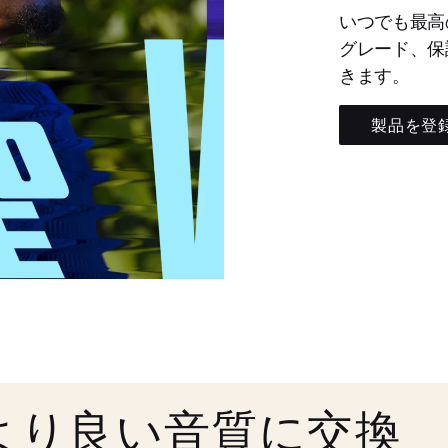
いつでも最高
グレード、保
きます。
製品を登
より良い音質に交換