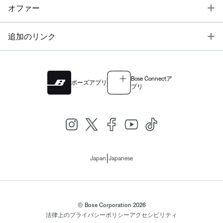
T
オファー
T
追加のリンク
Bose Connectア
ボーズアプリ
プリ
|
Japan
Japanese
© Bose Corporation 2026
法律上の
プライバシーポリシー
アクセシビリティ