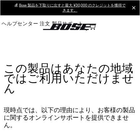
Skip
💰
Bose 製品を下取りに出すと最大 ¥30,000 のクレジットを獲得で
cl
きます。
to
Main
ヘルプセンター
注文
製品サポート
この製品はあなたの地域
ではご利用いただけませ
ん
現時点では、以下の理由により、お客様の製品
に関するオンラインサポートを提供できませ
ん。