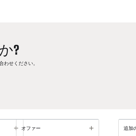
か?
合わせください。
Toggle
Toggle
オファー
追加