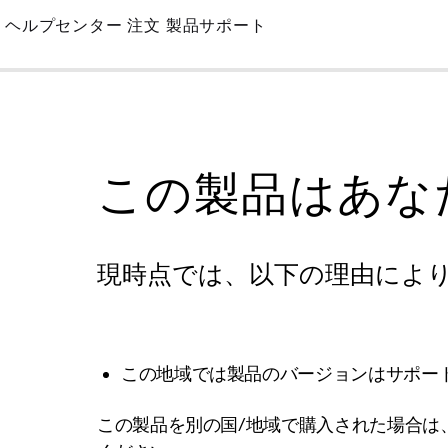
Skip
ヘルプセンター
注文
製品サポート
to
Main
この製品はあな
現時点では、以下の理由によ
この地域では製品のバージョンはサポー
この製品を別の国/地域で購入された場合は