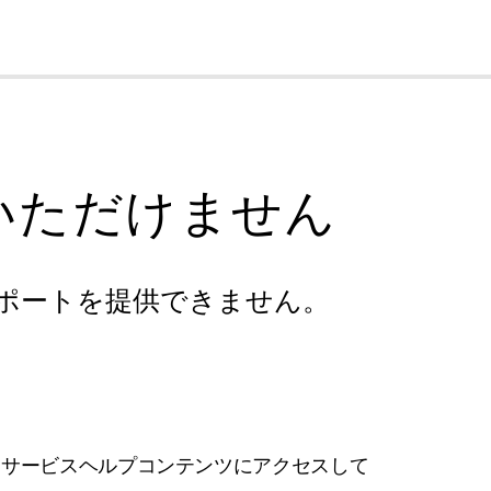
cl
いただけません
ポートを提供できません。
フサービスヘルプコンテンツにアクセスして