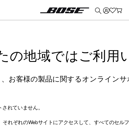
💰
Bose 製品を下取りに出すと最大 ¥30,000 のクレジットを獲得できます。
たの地域ではご利用
り、お客様の製品に関するオンラインサ
トされていません。
、それぞれのWebサイトにアクセスして、すべてのセル