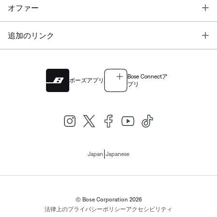
T
オファー
T
追加のリンク
Bose Connectア
ボーズアプリ
プリ
|
Japan
Japanese
© Bose Corporation 2026
法律上の
プライバシーポリシー
アクセシビリティ