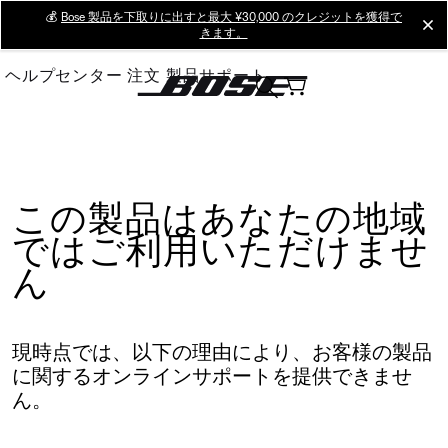
Skip
💰
Bose 製品を下取りに出すと最大 ¥30,000 のクレジットを獲得で
cl
きます。
to
Main
ヘルプセンター
注文
製品サポート
この製品はあなたの地域
ではご利用いただけませ
ん
現時点では、以下の理由により、お客様の製品
に関するオンラインサポートを提供できませ
ん。