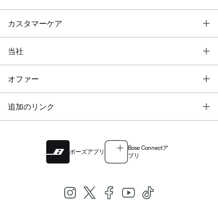
T
カスタマーケア
T
当社
T
オファー
T
追加のリンク
Bose Connectア
ボーズアプリ
プリ