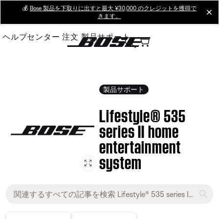
Skip
💰
Bose 製品を下取りに出すと最大 ¥30,000 のクレジットを獲得で
cl
きます。
to
Main
ヘルプセンター
注文
製品サポート
製品サポート
Lifestyle® 535
series II home
entertainment
system