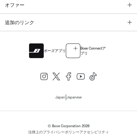
T
オファー
T
追加のリンク
Bose Connectア
ボーズアプリ
プリ
|
Japan
Japanese
© Bose Corporation 2026
法律上の
プライバシーポリシー
アクセシビリティ