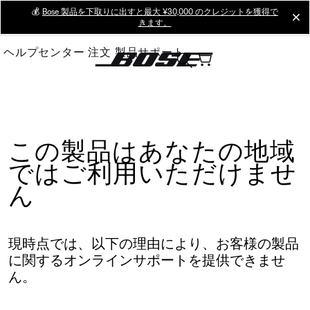
Skip
💰
Bose 製品を下取りに出すと最大 ¥30,000 のクレジットを獲得で
cl
きます。
to
Main
ヘルプセンター
注文
製品サポート
この製品はあなたの地域
ではご利用いただけませ
ん
現時点では、以下の理由により、お客様の製品
に関するオンラインサポートを提供できませ
ん。