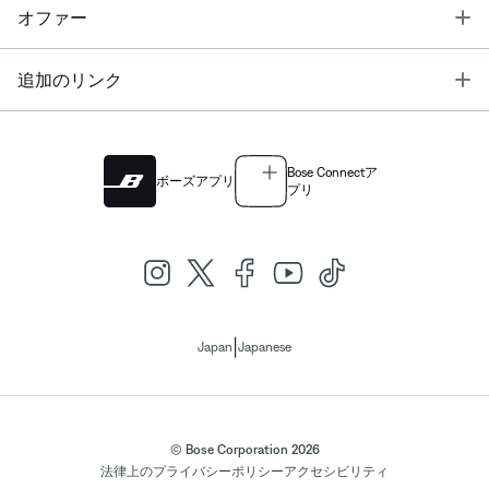
T
オファー
T
追加のリンク
Bose Connectア
ボーズアプリ
プリ
|
Japan
Japanese
© Bose Corporation 2026
法律上の
プライバシーポリシー
アクセシビリティ