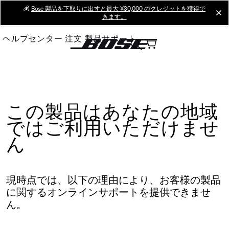
Skip
💰
Bose 製品を下取りに出すと最大 ¥30,000 のクレジットを獲得で
cl
きます。
to
Main
ヘルプセンター
注文
製品サポート
この製品はあなたの地域
ではご利用いただけませ
ん
現時点では、以下の理由により、お客様の製品
に関するオンラインサポートを提供できませ
ん。