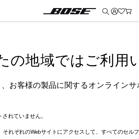
💰
Bose 製品を下取りに出すと最大 ¥30,000 のクレジットを獲得できます。
たの地域ではご利用
り、お客様の製品に関するオンラインサ
トされていません。
、それぞれのWebサイトにアクセスして、すべてのセル