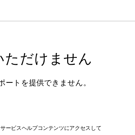
cl
いただけません
ポートを提供できません。
フサービスヘルプコンテンツにアクセスして