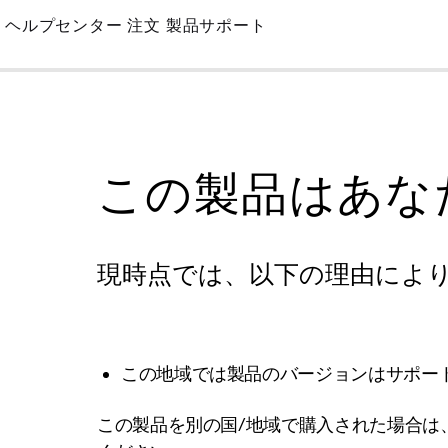
Skip
ヘルプセンター
注文
製品サポート
to
Main
この製品はあな
現時点では、以下の理由によ
この地域では製品のバージョンはサポー
この製品を別の国/地域で購入された場合は