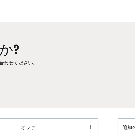
か?
合わせください。
Toggle
Toggle
オファー
追加