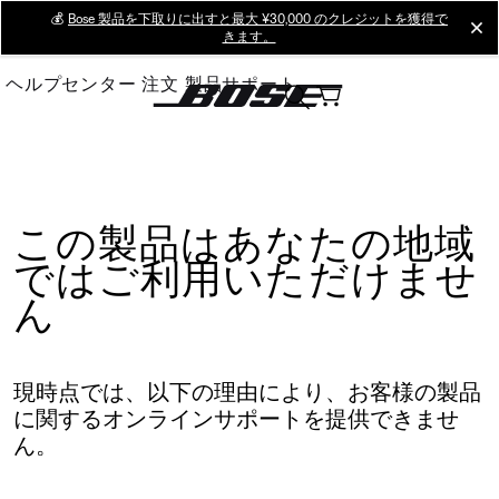
Skip
💰
Bose 製品を下取りに出すと最大 ¥30,000 のクレジットを獲得で
cl
きます。
to
Main
ヘルプセンター
注文
製品サポート
この製品はあなたの地域
ではご利用いただけませ
ん
現時点では、以下の理由により、お客様の製品
に関するオンラインサポートを提供できませ
ん。