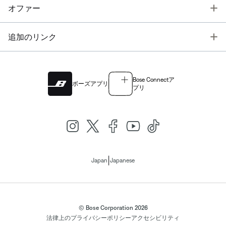
T
オファー
T
追加のリンク
Bose Connectア
ボーズアプリ
プリ
|
Japan
Japanese
© Bose Corporation 2026
法律上の
プライバシーポリシー
アクセシビリティ