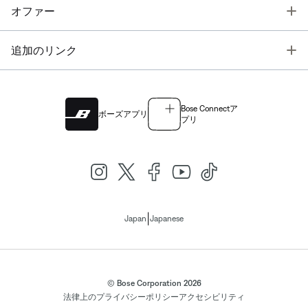
T
オファー
T
追加のリンク
Bose Connectア
ボーズアプリ
プリ
|
Japan
Japanese
© Bose Corporation 2026
法律上の
プライバシーポリシー
アクセシビリティ