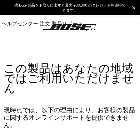
Skip
💰
Bose 製品を下取りに出すと最大 ¥30,000 のクレジットを獲得で
cl
きます。
to
Main
ヘルプセンター
注文
製品サポート
この製品はあなたの地域
ではご利用いただけませ
ん
現時点では、以下の理由により、お客様の製品
に関するオンラインサポートを提供できませ
ん。