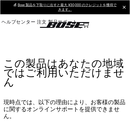
Skip
💰
Bose 製品を下取りに出すと最大 ¥30,000 のクレジットを獲得で
cl
きます。
to
Main
ヘルプセンター
注文
製品サポート
この製品はあなたの地域
ではご利用いただけませ
ん
現時点では、以下の理由により、お客様の製品
に関するオンラインサポートを提供できませ
ん。