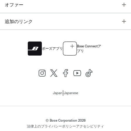
T
オファー
T
追加のリンク
Bose Connectア
ボーズアプリ
プリ
|
Japan
Japanese
© Bose Corporation 2026
法律上の
プライバシーポリシー
アクセシビリティ