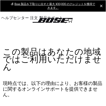
Skip
💰
Bose 製品を下取りに出すと最大 ¥30,000 のクレジットを獲得で
cl
きます。
to
Main
ヘルプセンター
注文
製品サポート
この製品はあなたの地域
ではご利用いただけませ
ん
現時点では、以下の理由により、お客様の製品
に関するオンラインサポートを提供できませ
ん。