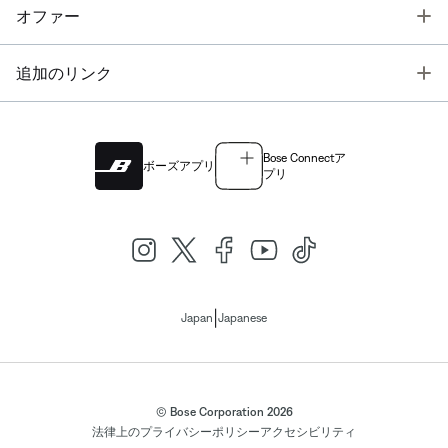
T
オファー
T
追加のリンク
Bose Connectア
ボーズアプリ
プリ
|
Japan
Japanese
© Bose Corporation 2026
法律上の
プライバシーポリシー
アクセシビリティ