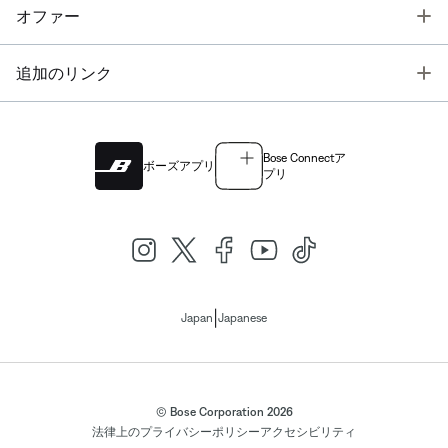
T
オファー
T
追加のリンク
Bose Connectア
ボーズアプリ
プリ
|
Japan
Japanese
© Bose Corporation 2026
法律上の
プライバシーポリシー
アクセシビリティ