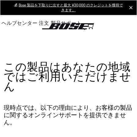
Skip
💰
Bose 製品を下取りに出すと最大 ¥30,000 のクレジットを獲得で
cl
きます。
to
Main
ヘルプセンター
注文
製品サポート
この製品はあなたの地域
ではご利用いただけませ
ん
現時点では、以下の理由により、お客様の製品
に関するオンラインサポートを提供できませ
ん。