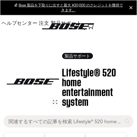
Skip
💰
Bose 製品を下取りに出すと最大 ¥30,000 のクレジットを獲得で
cl
きます。
to
Main
ヘルプセンター
注文
製品サポート
製品サポート
Lifestyle® 520
home
entertainment
system