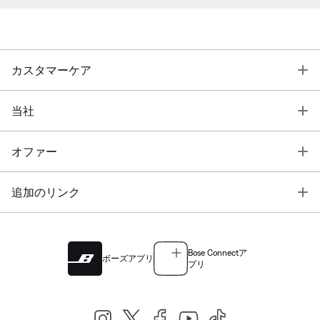
T
カスタマーケア
T
当社
T
オファー
T
追加のリンク
Bose Connectア
ボーズアプリ
プリ