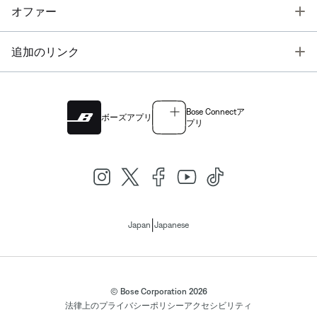
T
オファー
T
追加のリンク
Bose Connectア
ボーズアプリ
プリ
|
Japan
Japanese
© Bose Corporation 2026
法律上の
プライバシーポリシー
アクセシビリティ