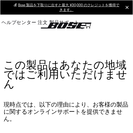
Skip
💰
Bose 製品を下取りに出すと最大 ¥30,000 のクレジットを獲得で
cl
きます。
to
Main
ヘルプセンター
注文
製品サポート
この製品はあなたの地域
ではご利用いただけませ
ん
現時点では、以下の理由により、お客様の製品
に関するオンラインサポートを提供できませ
ん。