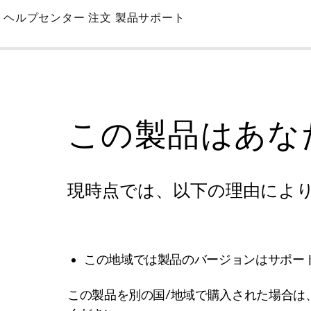
Skip
ヘルプセンター
注文
製品サポート
to
Main
この製品はあな
現時点では、以下の理由によ
この地域では製品のバージョンはサポー
この製品を別の国/地域で購入された場合は