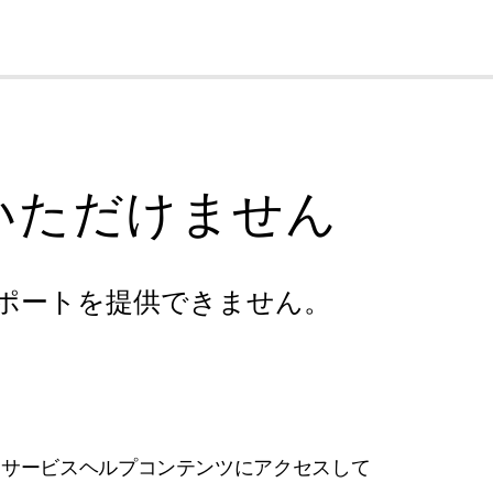
cl
いただけません
ポートを提供できません。
フサービスヘルプコンテンツにアクセスして