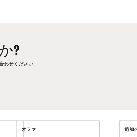
か?
合わせください。
Toggle
Toggle
オファー
追加