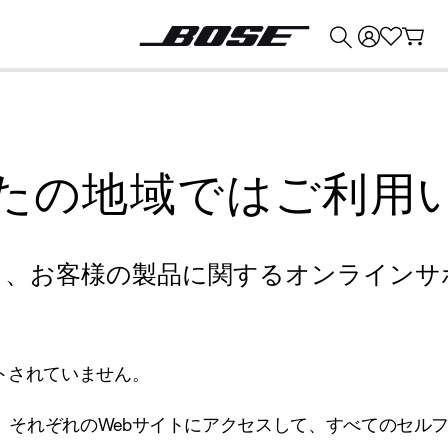
💰
Bose 製品を下取りに出すと最大 ¥30,000 のクレジットを獲得できます。
たの地域ではご利用
り、お客様の製品に関するオンラインサ
トされていません。
、それぞれのWebサイトにアクセスして、すべてのセル